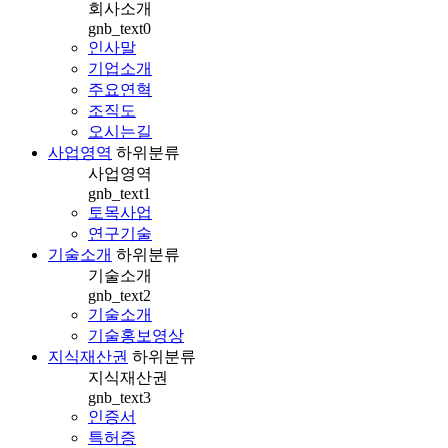
회사소개
gnb_text0
인사말
기업소개
주요연혁
조직도
오시는길
사업영역
하위분류
사업영역
gnb_text1
토목사업
연구기술
기술소개
하위분류
기술소개
gnb_text2
기술소개
기술홍보영상
지식재산권
하위분류
지식재산권
gnb_text3
인증서
특허증