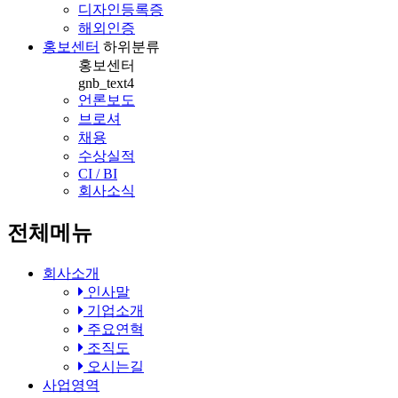
디자인등록증
해외인증
홍보센터
하위분류
홍보센터
gnb_text4
언론보도
브로셔
채용
수상실적
CI / BI
회사소식
전체메뉴
회사소개
인사말
기업소개
주요연혁
조직도
오시는길
사업영역