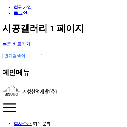
회원가입
로그인
시공갤러리 1 페이지
본문 바로가기
인기검색어
1
1.
1-1
의정부
1월
-1
13P7vYaJL
메인메뉴
회사소개
하위분류