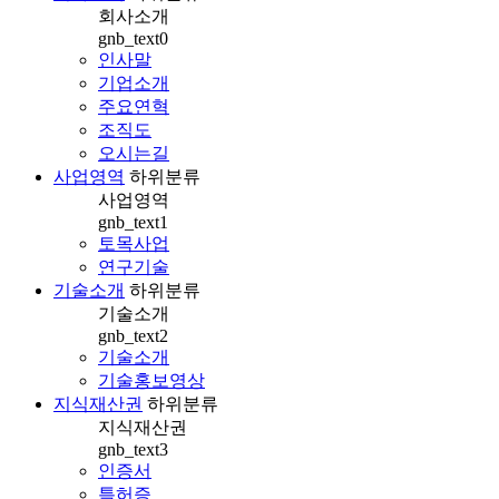
회사소개
gnb_text0
인사말
기업소개
주요연혁
조직도
오시는길
사업영역
하위분류
사업영역
gnb_text1
토목사업
연구기술
기술소개
하위분류
기술소개
gnb_text2
기술소개
기술홍보영상
지식재산권
하위분류
지식재산권
gnb_text3
인증서
특허증