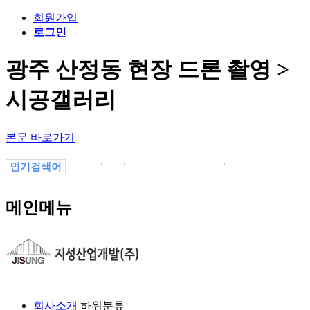
회원가입
로그인
광주 산정동 현장 드론 촬영 >
시공갤러리
본문 바로가기
인기검색어
1
1.
의정부
1-1
-1
13P7vYaJL
1월
메인메뉴
회사소개
하위분류