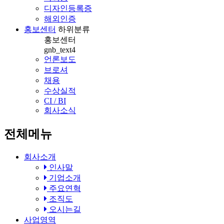
디자인등록증
해외인증
홍보센터
하위분류
홍보센터
gnb_text4
언론보도
브로셔
채용
수상실적
CI / BI
회사소식
전체메뉴
회사소개
인사말
기업소개
주요연혁
조직도
오시는길
사업영역