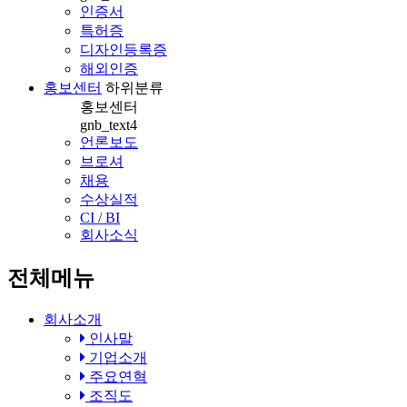
인증서
특허증
디자인등록증
해외인증
홍보센터
하위분류
홍보센터
gnb_text4
언론보도
브로셔
채용
수상실적
CI / BI
회사소식
전체메뉴
회사소개
인사말
기업소개
주요연혁
조직도