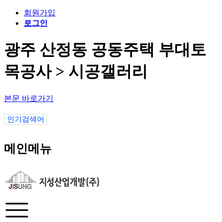
회원가입
로그인
광주 산정동 공동주택 부대토
목공사 > 시공갤러리
본문 바로가기
인기검색어
1
1.
1-1
1월
-1
의정부
13p7vyajl
메인메뉴