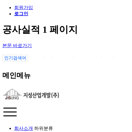
회원가입
로그인
공사실적 1 페이지
본문 바로가기
인기검색어
1
1.
의정부
13P7vYaJL
1-1
1월
-1
메인메뉴
회사소개
하위분류