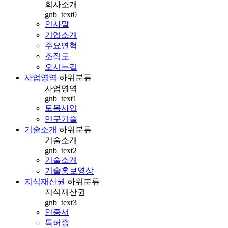
회사소개
gnb_text0
인사말
기업소개
주요연혁
조직도
오시는길
사업영역
하위분류
사업영역
gnb_text1
토목사업
연구기술
기술소개
하위분류
기술소개
gnb_text2
기술소개
기술홍보영상
지식재산권
하위분류
지식재산권
gnb_text3
인증서
특허증