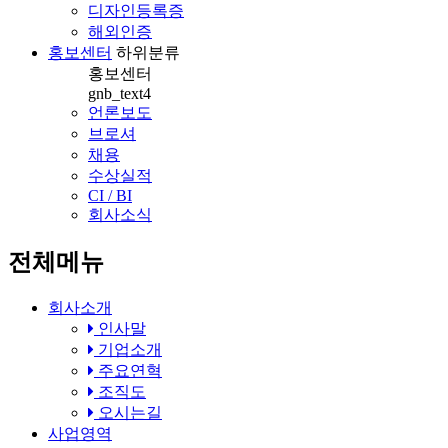
디자인등록증
해외인증
홍보센터
하위분류
홍보센터
gnb_text4
언론보도
브로셔
채용
수상실적
CI / BI
회사소식
전체메뉴
회사소개
인사말
기업소개
주요연혁
조직도
오시는길
사업영역