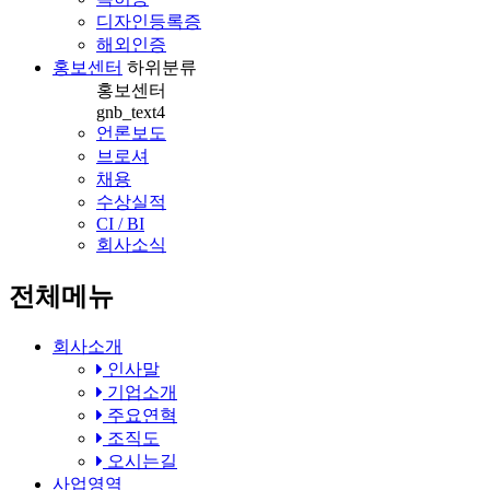
디자인등록증
해외인증
홍보센터
하위분류
홍보센터
gnb_text4
언론보도
브로셔
채용
수상실적
CI / BI
회사소식
전체메뉴
회사소개
인사말
기업소개
주요연혁
조직도
오시는길
사업영역