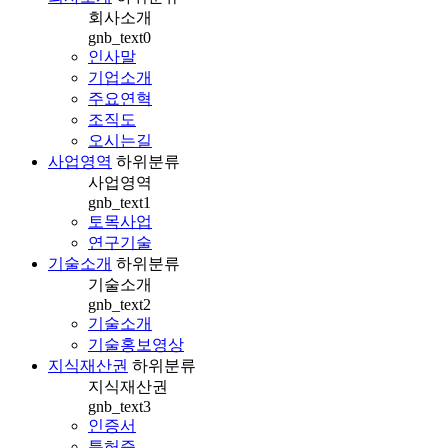
회사소개
gnb_text0
인사말
기업소개
주요연혁
조직도
오시는길
사업영역
하위분류
사업영역
gnb_text1
토목사업
연구기술
기술소개
하위분류
기술소개
gnb_text2
기술소개
기술홍보영상
지식재산권
하위분류
지식재산권
gnb_text3
인증서
특허증