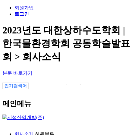
회원가입
로그인
2023년도 대한상하수도학회 |
한국물환경학회 공동학술발표
회 > 회사소식
본문 바로가기
인기검색어
1
1.
1-1
1월
의정부
-1
13P7vYaJL
메인메뉴
회사소개
하위분류