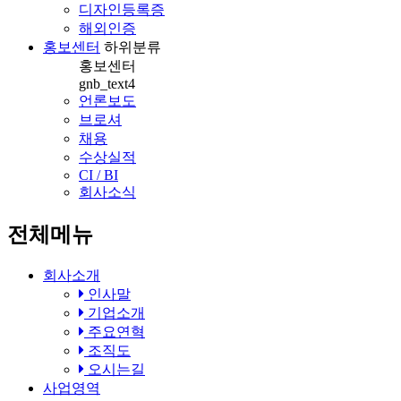
디자인등록증
해외인증
홍보센터
하위분류
홍보센터
gnb_text4
언론보도
브로셔
채용
수상실적
CI / BI
회사소식
전체메뉴
회사소개
인사말
기업소개
주요연혁
조직도
오시는길
사업영역