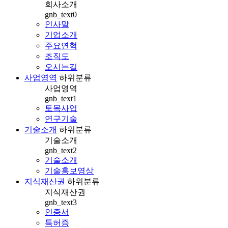
회사소개
gnb_text0
인사말
기업소개
주요연혁
조직도
오시는길
사업영역
하위분류
사업영역
gnb_text1
토목사업
연구기술
기술소개
하위분류
기술소개
gnb_text2
기술소개
기술홍보영상
지식재산권
하위분류
지식재산권
gnb_text3
인증서
특허증