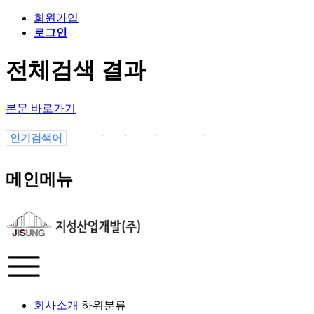
회원가입
로그인
전체검색 결과
본문 바로가기
인기검색어
1
1.
1-1
의정부
1월
-1
13P7vYaJL
메인메뉴
회사소개
하위분류